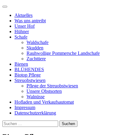
Zum
Menü
Inhalt
Landschafe
biolandschafe.de
Aktuelles
springen
vom Biohof
Was uns antreibt
Unser Hof
Ascheloh
Hühner
Schafe
Waldschafe
Skudden
Rauhwollige Pommersche Landschafe
Zuchttiere
Bienen
BLÜHENDES
Biotop Pflege
Streuobstwiesen
Pflege der Streuobstwiesen
Unsere Obstsorten
Walnüsse
Hofladen und Verkaufsautomat
Impressum
Datenschutzerklärung
Suchen
Suchen
nach: